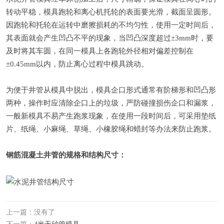
转动平稳，模具跑轮和离心机托轮的表面要光滑，截面呈圆形。
因跑轮和托轮在运转中磨擦损耗的不均匀性，使用一定时间后，
其表面就会产生凹凸不平的现象，当凹凸深度超过±3mm时，要
及时将其车圆，在同一模具上各跑轮外径相对偏差控制在
±0.45mm以内，防止离心过程中模具跳动。
为便于井管从模具中脱出，模具企口形式通常有阶梯形和凹凸形
两种，操作时应清除企口上的垃圾，严防碰撞损伤企口和漏浆，
一般新模具不易产生跑浆现象，在使用一段时间后，可采用垫纸
片、纸绳、小麻绳、草绳、小橡胶绳和蜡封等办法来防止跑浆。
钢筋混凝土井管的规格和结构尺寸：
上一篇：没有了