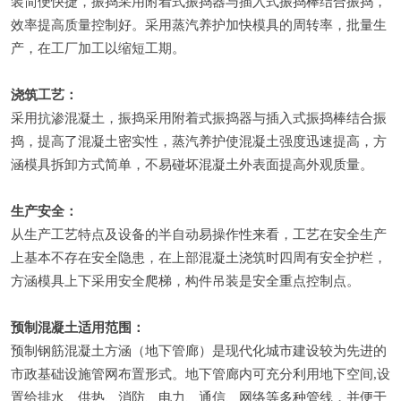
装简便快捷，振捣采用附着式振捣器与插入式振捣棒结合振捣，
效率提高质量控制好。采用蒸汽养护加快模具的周转率，批量生
产，在工厂加工以缩短工期。
浇筑工艺：
采用抗渗混凝土，振捣采用附着式振捣器与插入式振捣棒结合振
捣，提高了混凝土密实性，蒸汽养护使混凝土强度迅速提高，方
涵模具拆卸方式简单，不易碰坏混凝土外表面提高外观质量。
生产安全：
从生产工艺特点及设备的半自动易操作性来看，工艺在安全生产
上基本不存在安全隐患，在上部混凝土浇筑时四周有安全护栏，
方涵模具上下采用安全爬梯，构件吊装是安全重点控制点。
预制混凝土适用范围：
预制钢筋混凝土方涵（地下管廊）是现代化城市建设较为先进的
市政基础设施管网布置形式。地下管廊内可充分利用地下空间,设
置给排水、供热、消防、电力、通信、网络等多种管线，并便于