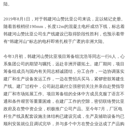
陆。
2019年8月1日，对于韩建河山赞比亚公司来说，足以铭记史册。
随着首根梢径190mm，长度12m的混凝土电杆成功下线，标志着
韩建河山赞比亚公司生产线建设已取得阶段性胜利，也预示着带
有“韩建河山”标志的电杆即将扎根于广袤的非洲大陆。
今年3月初，韩建河山赞比亚项目筹备组沈浩等同志一行6人，心
系集团公司的期望与嘱托，远赴非洲开疆拓土。建厂期间，项目
筹备组成员与国内有关同志精诚团结，分工合作，一边协调落实
建厂和生产设备发运工作，一边在赞招兵买马，紧锣密鼓筹建生
产线。建厂过程中，公司副总裁付立强密切关注并亲自赴赞指导
建厂和市场拓展工作。项目筹备组的全体中方成员克服了语言不
通和条件艰苦等重重困难，在建厂工作的空隙，密切联络赞比亚
政府及在赞中资企业，积极推广公司产品。至今年7月，厂区电
杆生产线及配套设施主体结构已建设完成，生产及辅助设备均已
顺利安装就位且调试完毕，并与多个中方在赞企业达成了产品购